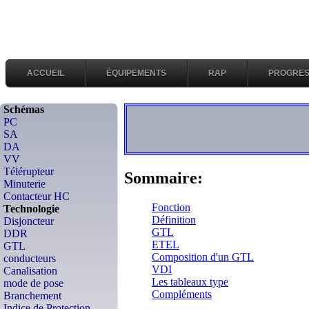
ACCUEIL
ÉQUIPEMENTS
RAP
PROGRES
Schémas
PC
SA
DA
VV
Télérupteur
Sommaire:
Minuterie
Contacteur HC
Fonction
Technologie
Définition
Disjoncteur
GTL
DDR
ETEL
GTL
Composition d'un GTL
conducteurs
VDI
Canalisation
Les tableaux type
mode de pose
Compléments
Branchement
Indice de Protection