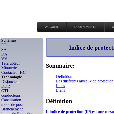
ACCUEIL
ÉQUIPEMENTS
Schémas
PC
Indice de protect
SA
DA
VV
Télérupteur
Sommaire:
Minuterie
Contacteur HC
Définition
Technologie
Les différents niveaux de protection
Disjoncteur
Liens
DDR
Liens
GTL
conducteurs
Définition
Canalisation
mode de pose
Branchement
L'indice de protection (IP) est une mesu
Indice de Protection