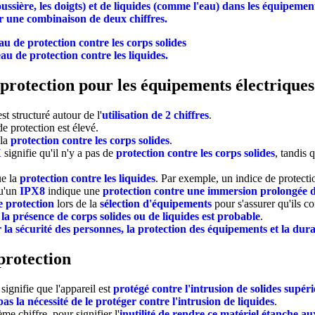
ssière, les doigts) et de liquides (comme l'eau) dans les équipement
ar une combinaison de deux chiffres.
au de protection contre les corps solides
au de protection contre les liquides.
 protection pour les équipements électriques
t structuré autour de l'
utilisation de 2 chiffres
.
de protection est élevé.
 la
protection contre les corps solides
.
X
signifie qu'il n'y a pas de
protection contre les corps solides
, tandis 
ue la
protection contre les liquides
. Par exemple, un indice de protect
qu'un
IPX8
indique une
protection contre une immersion prolongée d
e protection
lors de la
sélection d'équipements
pour s'assurer qu'ils co
la présence de corps solides ou de liquides est probable
.
 la sécurité des personnes, la protection des équipements et la durab
protection
signifie que l'appareil est
protégé contre l'intrusion de solides supé
as la nécessité de le protéger contre l'intrusion de liquides
.
me chiffre, pour signifier l'
inutilité de rendre ce matériel étanche au