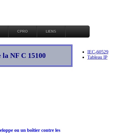
CPRO
LIENS
IEC-60529
e la NF C 15100
Tableau IP
eloppe ou un boîtier contre les