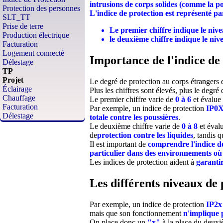
intrusions de corps solides (comme la pou
Protection des personnes
L'indice de protection est représenté p
SLT_TT
Prise de terre
Le premier chiffre indique le nive
Production électrique
le deuxième chiffre indique le nive
Facturation
Logement connecté
Importance de l'indice de
Délestage
TP
Projet
Le degré de protection au corps étrangers es
Éclairage
Plus les chiffres sont élevés, plus le degré 
Chauffage
Le premier chiffre varie de
0 à 6
et évalue
Facturation
Par exemple, un indice de protection
IP0
Délestage
totale contre les poussières
.
Le deuxième chiffre varie de
0 à 8
et éval
de
protection contre les liquides
, tandis 
Il est important de
comprendre l'indice d
particulier dans des environnements où 
Les indices de protection aident à
garantir
Les différents niveaux de 
Par exemple, un indice de protection
IP2x
mais que son fonctionnement
n'implique p
On place donc un
"x"
à la place du deuxiè