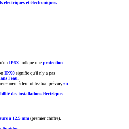
s électriques et électroniques.
qu'un
IP6X
indique une
protection
ion
IPX0
signifie qu'il n'y a pas
ans l'eau
.
nviennent à leur utilisation prévue,
en
ilité des installations électriques
.
rieurs à 12,5 mm
(premier chiffre),
x liquides
.