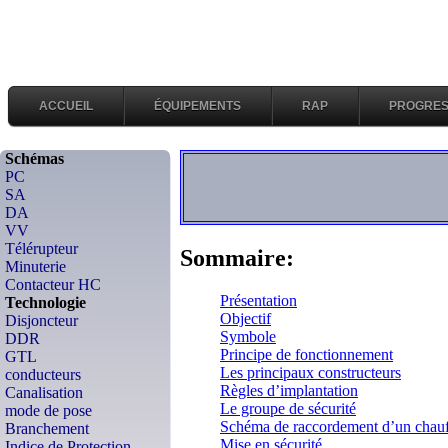
ACCUEIL
ÉQUIPEMENTS
RAP
PROGRES
Schémas
PC
SA
DA
VV
Télérupteur
Sommaire:
Minuterie
Contacteur HC
Présentation
Technologie
Objectif
Disjoncteur
Symbole
DDR
Principe de fonctionnement
GTL
Les principaux constructeurs
conducteurs
Règles d’implantation
Canalisation
Le groupe de sécurité
mode de pose
Schéma de raccordement d’un chauf
Branchement
Mise en sécurité
Indice de Protection